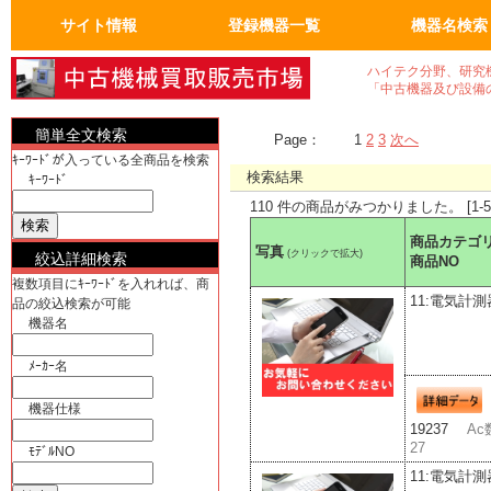
サイト情報
登録機器一覧
機器名検索
トップページ
FAQ：よくある質問
人気の商品
会員ページ
運営会社概要
真空機器・真空ポンプ
真空コンポーネント
試験・検査機
洗浄、クリーニンク゛
加熱機、冷却機
分析機器
計測、計量機・顕微鏡
汎用理化学機器
電気計測器・光学関連
物流、包装、保管
成形、樹脂、フィルム
クリーンルーム関係
電気機器、部品
工作機械、加工機
ユーティリティ機器
半導体・実装機器関連
バイオ関連
OA事務什器・その他
真空機器
真空ポンプ
計測、計量機
顕微鏡
電気計測器
光学関連
半導体関連
実装機器関連
OA事務什器
その他
ハイテク分野、研究
「中古機器及び設備
簡単全文検索
Page：
1
2
3
次へ
ｷｰﾜｰﾄﾞが入っている全商品を検索
検索結果
ｷｰﾜｰﾄﾞ
110 件の商品がみつかりました。 [1-5
商品カテゴ
写真
(クリックで拡大)
絞込詳細検索
商品NO
複数項目にｷｰﾜｰﾄﾞを入れれば、商
11:電気計測
品の絞込検索が可能
機器名
ﾒｰｶｰ名
機器仕様
19237
Ac
27
ﾓﾃﾞﾙNO
11:電気計測