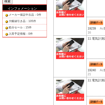
インフォメーション
メーカー保証中古品：0件
大幅値引き品：105件
処分セール：15件
19239
Ac
16
入荷予定情報：0件
11:電気計測
19240
Ac
21
11:電気計測