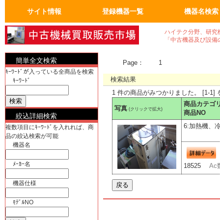
サイト情報
登録機器一覧
機器名検索
トップページ
FAQ：よくある質問
人気の商品
会員ページ
運営会社概要
真空機器・真空ポンプ
真空コンポーネント
試験・検査機
洗浄、クリーニンク゛
加熱機、冷却機
分析機器
計測、計量機・顕微鏡
汎用理化学機器
電気計測器・光学関連
物流、包装、保管
成形、樹脂、フィルム
クリーンルーム関係
電気機器、部品
工作機械、加工機
ユーティリティ機器
半導体・実装機器関連
バイオ関連
OA事務什器・その他
真空機器
真空ポンプ
計測、計量機
顕微鏡
電気計測器
光学関連
半導体関連
実装機器関連
OA事務什器
その他
ハイテク分野、研究
「中古機器及び設備
簡単全文検索
Page：
1
ｷｰﾜｰﾄﾞが入っている全商品を検索
検索結果
ｷｰﾜｰﾄﾞ
1 件の商品がみつかりました。 [1-1]
商品カテゴ
写真
(クリックで拡大)
商品NO
絞込詳細検索
6:加熱機、
複数項目にｷｰﾜｰﾄﾞを入れれば、商
品の絞込検索が可能
機器名
ﾒｰｶｰ名
18525
Ac
機器仕様
ﾓﾃﾞﾙNO