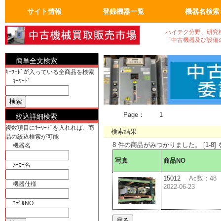
サイト情報
登録機器一覧
機器名検索
トップページ
FAQ：よくある質問
人気の商品
会員ページ
運営会社概要
真空機器・真空ポンプ
真空コンポーネント
試験・検査機
洗浄、クリーニンク゛
加熱機、冷却機
分析機器
計測、計量機・顕微鏡
汎用理化学機器
電気計測器・光学関連
物流、包装、保管
成形、樹脂、フィルム
クリーンルーム関係
電気機器、部品
工作機械、加工機
ユーティリティ機器
半導体・実装機器関連
バイオ関連
OA事務什器・その他
真空機器
真空ポンプ
計測、計量機
顕微鏡
電気計測器
光学関連
半導体関連
実装機器関連
OA事務什器
その他
ハイテク分野、研究
「中古機器及び設備
簡単全文検索
ｷｰﾜｰﾄﾞが入っている全商品を検索
ｷｰﾜｰﾄﾞ
Page：
1
絞込詳細検索
複数項目にｷｰﾜｰﾄﾞを入れれば、商
検索結果
品の絞込検索が可能
8 件の商品がみつかりました。 [1-8]
機器名
写真
商品NO
ﾒｰｶｰ名
15012
Ac数：48
機器仕様
2022-06-23
ﾓﾃﾞﾙNO