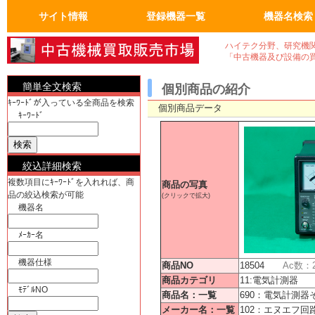
サイト情報
登録機器一覧
機器名検索
トップページ
FAQ：よくある質問
人気の商品
会員ページ
運営会社概要
真空機器・真空ポンプ
真空コンポーネント
試験・検査機
洗浄、クリーニンク゛
加熱機、冷却機
分析機器
計測、計量機・顕微鏡
汎用理化学機器
電気計測器・光学関連
物流、包装、保管
成形、樹脂、フィルム
クリーンルーム関係
電気機器、部品
工作機械、加工機
ユーティリティ機器
半導体・実装機器関連
バイオ関連
OA事務什器・その他
真空機器
真空ポンプ
計測、計量機
顕微鏡
電気計測器
光学関連
半導体関連
実装機器関連
OA事務什器
その他
ハイテク分野、研究機
「中古機器及び設備の
簡単全文検索
個別商品の紹介
ｷｰﾜｰﾄﾞが入っている全商品を検索
個別商品データ
ｷｰﾜｰﾄﾞ
絞込詳細検索
複数項目にｷｰﾜｰﾄﾞを入れれば、商
商品の写真
品の絞込検索が可能
(クリックで拡大)
機器名
ﾒｰｶｰ名
機器仕様
商品NO
18504
Ac数：
商品カテゴリ
11:電気計測器
ﾓﾃﾞﾙNO
商品名：一覧
690：電気計測器
メーカー名：一覧
102：エヌエフ回