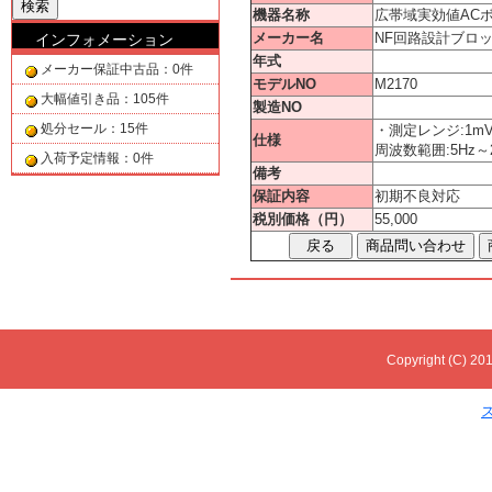
機器名称
広帯域実効値AC
メーカー名
NF回路設計ブロ
インフォメーション
年式
メーカー保証中古品：0件
モデルNO
M2170
大幅値引き品：105件
製造NO
処分セール：15件
・測定レンジ:1mVr
仕様
周波数範囲:5Hz～
入荷予定情報：0件
備考
保証内容
初期不良対応
税別価格（円）
55,000
Copyright (C) 201