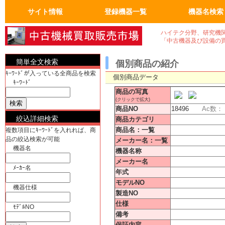
サイト情報
登録機器一覧
機器名検索
トップページ
FAQ：よくある質問
人気の商品
会員ページ
運営会社概要
真空機器・真空ポンプ
真空コンポーネント
試験・検査機
洗浄、クリーニンク゛
加熱機、冷却機
分析機器
計測、計量機・顕微鏡
汎用理化学機器
電気計測器・光学関連
物流、包装、保管
成形、樹脂、フィルム
クリーンルーム関係
電気機器、部品
工作機械、加工機
ユーティリティ機器
半導体・実装機器関連
バイオ関連
OA事務什器・その他
真空機器
真空ポンプ
計測、計量機
顕微鏡
電気計測器
光学関連
半導体関連
実装機器関連
OA事務什器
その他
ハイテク分野、研究機
「中古機器及び設備の
簡単全文検索
個別商品の紹介
ｷｰﾜｰﾄﾞが入っている全商品を検索
個別商品データ
ｷｰﾜｰﾄﾞ
商品の写真
(クリックで拡大)
商品NO
18496
Ac数：
絞込詳細検索
商品カテゴリ
商品名：一覧
複数項目にｷｰﾜｰﾄﾞを入れれば、商
品の絞込検索が可能
メーカー名：一覧
機器名
機器名称
メーカー名
ﾒｰｶｰ名
年式
モデルNO
機器仕様
製造NO
仕様
ﾓﾃﾞﾙNO
備考
保証内容