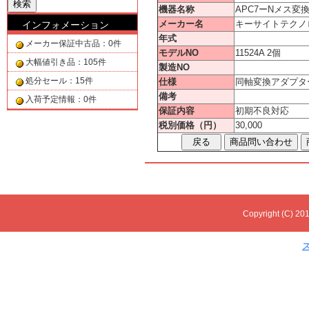
機器名称
APC7ーNメス変
メーカー名
キーサイトテクノ
インフォメーション
年式
メーカー保証中古品：0件
モデルNO
11524A 2個
大幅値引き品：105件
製造NO
処分セール：15件
仕様
同軸変換アダプター(A
備考
入荷予定情報：0件
保証内容
初期不良対応
税別価格（円）
30,000
Copyright (C) 201