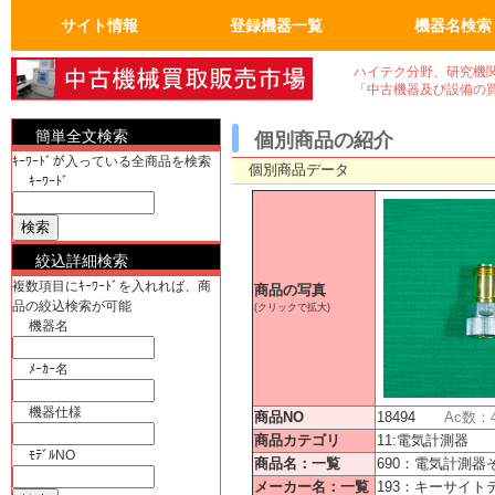
サイト情報
登録機器一覧
機器名検索
トップページ
FAQ：よくある質問
人気の商品
会員ページ
運営会社概要
真空機器・真空ポンプ
真空コンポーネント
試験・検査機
洗浄、クリーニンク゛
加熱機、冷却機
分析機器
計測、計量機・顕微鏡
汎用理化学機器
電気計測器・光学関連
物流、包装、保管
成形、樹脂、フィルム
クリーンルーム関係
電気機器、部品
工作機械、加工機
ユーティリティ機器
半導体・実装機器関連
バイオ関連
OA事務什器・その他
真空機器
真空ポンプ
計測、計量機
顕微鏡
電気計測器
光学関連
半導体関連
実装機器関連
OA事務什器
その他
ハイテク分野、研究機
「中古機器及び設備の
簡単全文検索
個別商品の紹介
ｷｰﾜｰﾄﾞが入っている全商品を検索
個別商品データ
ｷｰﾜｰﾄﾞ
絞込詳細検索
複数項目にｷｰﾜｰﾄﾞを入れれば、商
商品の写真
品の絞込検索が可能
(クリックで拡大)
機器名
ﾒｰｶｰ名
機器仕様
商品NO
18494
Ac数：
商品カテゴリ
11:電気計測器
ﾓﾃﾞﾙNO
商品名：一覧
690：電気計測器
メーカー名：一覧
193：キーサイト