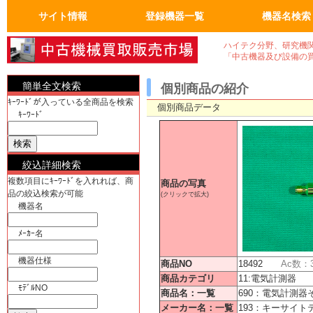
サイト情報
登録機器一覧
機器名検索
トップページ
FAQ：よくある質問
人気の商品
会員ページ
運営会社概要
真空機器・真空ポンプ
真空コンポーネント
試験・検査機
洗浄、クリーニンク゛
加熱機、冷却機
分析機器
計測、計量機・顕微鏡
汎用理化学機器
電気計測器・光学関連
物流、包装、保管
成形、樹脂、フィルム
クリーンルーム関係
電気機器、部品
工作機械、加工機
ユーティリティ機器
半導体・実装機器関連
バイオ関連
OA事務什器・その他
真空機器
真空ポンプ
計測、計量機
顕微鏡
電気計測器
光学関連
半導体関連
実装機器関連
OA事務什器
その他
ハイテク分野、研究機
「中古機器及び設備の
簡単全文検索
個別商品の紹介
ｷｰﾜｰﾄﾞが入っている全商品を検索
個別商品データ
ｷｰﾜｰﾄﾞ
絞込詳細検索
複数項目にｷｰﾜｰﾄﾞを入れれば、商
商品の写真
品の絞込検索が可能
(クリックで拡大)
機器名
ﾒｰｶｰ名
機器仕様
商品NO
18492
Ac数：
商品カテゴリ
11:電気計測器
ﾓﾃﾞﾙNO
商品名：一覧
690：電気計測器
メーカー名：一覧
193：キーサイト