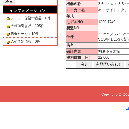
機器名称
3.5mmメス-3.
メーカー名
キーサイトテクノロ
インフォメーション
年式
メーカー保証中古品：0件
モデルNO
1250-1749
大幅値引き品：105件
製造NO
処分セール：15件
3.5mmメス-3.5
仕様
VSWR:1.15(代表値
入荷予定情報：0件
備考
保証内容
初期不良対応
税別価格（円）
12,000
Copyright (C) 201