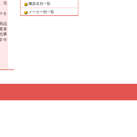
、当
機器名別一覧
メーカー別一覧
スを
商品
業者
当事
ませ
ドラ
引条
たコ
名、
、送