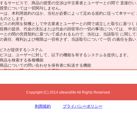
するサービスで、商品の授受の交渉は中古業者とユーザーとの間で 直接行い
授受については一切関与しません。
は、本利用規約のほか、当社が必要によって定める規約に従って本サービ 
ものとします。
スの利用を契機として中古業者とユーザーとの間で成立した取引に基づく 
役務の提供、代金の支払または代金の回収等の一切の事項については、 中古
ーとの間の売買契約に基づいて成されるもので、当社は、当該取引 に関して
の責任、権利および権限は一切有さず、当該取引について一切 の責任を負い
ービスが提供するシステム
ビスは、ユーザーに対して、以下の機能を有するシステムを提供します。
商品を検索する各種機能
商品についての問い合わせを保有者に転送する機能
一般的なお問い合わせをする機能
登録者の義務
登録する商品等およびその出品方法等にかかる関係法令および監督官庁のガイ 
守しなければなりません。
出品における当社所定のルールを順守しなければなりません。
Copyright (C) 2014 siteandlife All Rights Reserved.
ーザーの順守事項
本サービスの利用を契機として中古業者との間で取引が成立した場合には、取 
利用規約
プライバシーポリシー
契約）に従い互いに誠実に義務を履行してください。
商品等にかかる取引に必要な範囲を超えた、会社情報や他のお客様が投稿をし 
等の収集および利用は禁止します。 ここでいう会社情報とは、会社 名、氏
ドレス以外にデータ、文章、写真等、本サービスに関連して中古 業者が掲載
てのものを指します。
事項等