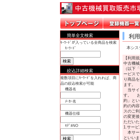
簡単全文検索
利用
ｷｰﾜｰﾄﾞが入っている全商品を検索
本システ
ｷｰﾜｰﾄﾞ
【利用規
中古機械
（以下「
絞込詳細検索
ービスで
複数項目にｷｰﾜｰﾄﾞを入れれば、商
り商品を
品の絞込検索が可能
ます。
機器名
当サイ
す。 お
約」とい
ﾒｰｶｰ名
約の内容
スのご利
機器仕様
の変更後
ただいた
ﾓﾃﾞﾙNO
1.サー
本サービ
といいま