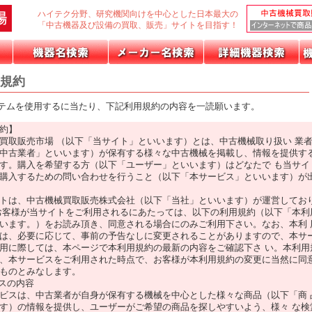
ハイテク分野、研究機関向けを中心とした日本最大の
「中古機器及び設備の買取、販売」サイトを目指す！
規約
ムを使用するに当たり、下記利用規約の内容を一読願います。
約】
買取販売市場 （以下「当サイト」といいます）とは、中古機械取り扱い 業
中古業者」といいます）が保有する様々な中古機械を掲載し、情報を提供す
す。購入を希望する方（以下「ユーザー」といいます）はどなたで も当サイ
購入するための問い合わせを行うこと（以下「本サービス」といいます）が
トは、中古機械買取販売株式会社（以下「当社」といいます）が運営してお
客様が当サイトをご利用されるにあたっては、以下の利用規約（以下「本利
います。）をお読み頂き、同意される場合にのみご利用下さい。なお、本利 
は、必要に応じて、事前の予告なしに変更されることがありますので、本サ
用に際しては、本ページで本利用規約の最新の内容をご確認下さ い。本利用
、本サービスをご利用された時点で、お客様が本利用規約の変更に当然に同
ものとみなします。
ビスの内容
スは、中古業者が自身が保有する機械を中心とした様々な商品（以下「商 
す）の情報を提供し、ユーザーがご希望の商品を探しやすいよう、様々 な検