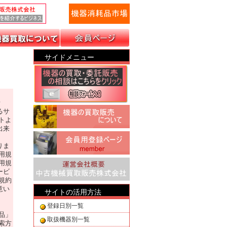
サイドメニュー
者
るサ
トよ
出来
りま
用規
用規
ービ
規約
意い
サイトの活用方法
登録日別一覧
品」
取扱機器別一覧
索方