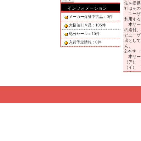
法を提供
インフォメーション
社はその
ユーザー
メーカー保証中古品：0件
利用する
本サービ
大幅値引き品：105件
の送付、
処分セール：15件
とユーザ
者として
入荷予定情報：0件
ん。
2.本サ
本サー
（ア） 
（イ） 
（ウ） 
3．商品
（1） 
インを順
（2） 
4． ユ
（1） 
件（売買
（2） 
ンテンツ
メールア
信した全
5.免責